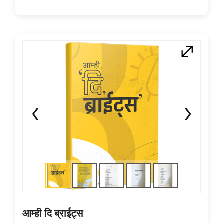
आम्ही दि ब्राईट्स