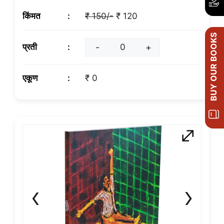
किंमत
₹ 150/-
₹ 120
BUY OUR BOOKS
प्रती
-
+
एकूण
₹ 0